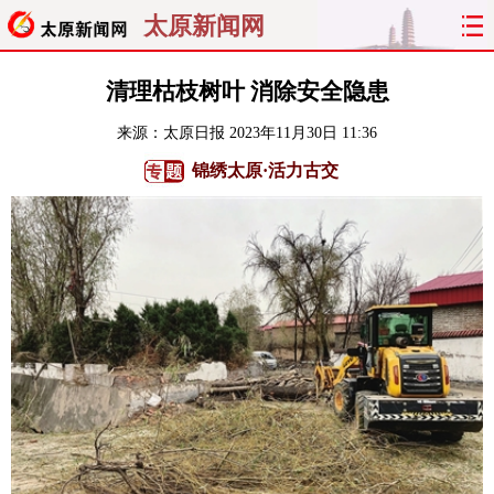
太原新闻网
首页
聚焦
太原
山西
清理枯枝树叶 消除安全隐患
来源：
太原日报
2023年11月30日 11:36
经济
关注
文明
出行
锦绣太原·活力古交
纵横
曝光
综合
专题
旅游
理财
政务
教育
看天下
晋月读
最太原
网罗民生
太原日报
太原晚报
热评
社区