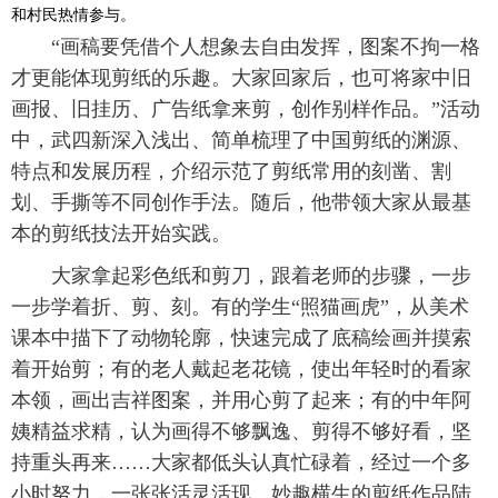
和村民热情参与。
“画稿要凭借个人想象去自由发挥，图案不拘一格
才更能体现剪纸的乐趣。大家回家后，也可将家中旧
画报、旧挂历、广告纸拿来剪，创作别样作品。”活动
中，武四新深入浅出、简单梳理了中国剪纸的渊源、
特点和发展历程，介绍示范了剪纸常用的刻凿、割
划、手撕等不同创作手法。随后，他带领大家从最基
本的剪纸技法开始实践。
大家拿起彩色纸和剪刀，跟着老师的步骤，一步
一步学着折、剪、刻。有的学生“照猫画虎”，从美术
课本中描下了动物轮廓，快速完成了底稿绘画并摸索
着开始剪；有的老人戴起老花镜，使出年轻时的看家
本领，画出吉祥图案，并用心剪了起来；有的中年阿
姨精益求精，认为画得不够飘逸、剪得不够好看，坚
持重头再来……大家都低头认真忙碌着，经过一个多
小时努力，一张张活灵活现、妙趣横生的剪纸作品陆