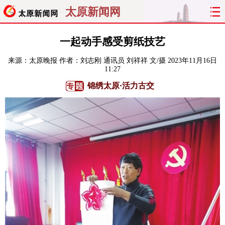
太原新闻网
首页
聚焦
太原
山西
一起动手感受剪纸技艺
来源：
太原晚报
作者：刘志刚 通讯员 刘祥祥 文/摄
2023年11月16日
经济
关注
文明
出行
11:27
锦绣太原·活力古交
纵横
曝光
综合
专题
旅游
理财
政务
教育
看天下
晋月读
最太原
网罗民生
太原日报
太原晚报
热评
社区