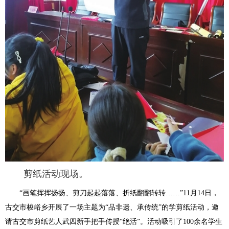
剪纸活动现场。
“画笔挥挥扬扬、剪刀起起落落、折纸翻翻转转……”11月14日，
古交市梭峪乡开展了一场主题为“品非遗、承传统”的学剪纸活动，邀
请古交市剪纸艺人武四新手把手传授“绝活”。活动吸引了100余名学生