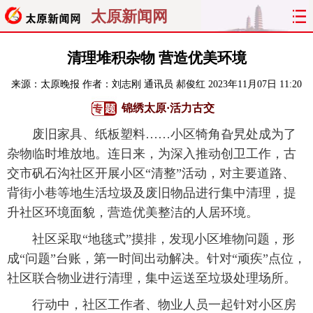
太原新闻网
首页
聚焦
太原
山西
清理堆积杂物 营造优美环境
来源：
太原晚报
作者：刘志刚 通讯员 郝俊红
2023年11月07日 11:20
经济
关注
文明
出行
锦绣太原·活力古交
纵横
曝光
综合
专题
废旧家具、纸板塑料……小区犄角旮旯处成为了
杂物临时堆放地。连日来，为深入推动创卫工作，古
旅游
理财
政务
教育
交市矾石沟社区开展小区“清整”活动，对主要道路、
背街小巷等地生活垃圾及废旧物品进行集中清理，提
看天下
晋月读
最太原
网罗民生
升社区环境面貌，营造优美整洁的人居环境。
太原日报
太原晚报
热评
社区
社区采取“地毯式”摸排，发现小区堆物问题，形
成“问题”台账，第一时间出动解决。针对“顽疾”点位，
社区联合物业进行清理，集中运送至垃圾处理场所。
行动中，社区工作者、物业人员一起针对小区房