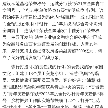
建设示范基地荣誉称号，运城分行获“第21届全国青年
文明号”，全行20家单位跻身各级“文明单位”行列。该
行始终致力于建设成为系统内“强而精”，当地同业“优
而全”的股份制标杆银行，近5年系统内综合考评均列
全国前十，连续4年荣获全国浦发“十佳分行”荣誉称
号；主导开发的“法兰专业镇金融综合服务平台”已成
为金融服务山西专业镇发展的创新样板。入晋19年
来，累计支持山西经济发展各类融资超7500亿元，树
立了良好的浦发银行品牌形象。
该行打造“我的责任我的行·我的衷爱我的家”家园
文化，组建了13个员工兴趣小组，“浦慧·飞鹰”合唱
团、太极健康汇深受员工热爱、客户好评；“浦慧·雄
鹰”团建品牌连续3年荣获共青团中央的表彰；“奋晋聚
力”青年突击队荣获“2023年度全行标杆青年突击队”称
号；乡村振兴工作队实施帮扶项目22个，打开“红花
塔”牌小米、“尧之香”土豆畅销之路，荣获上海市国资