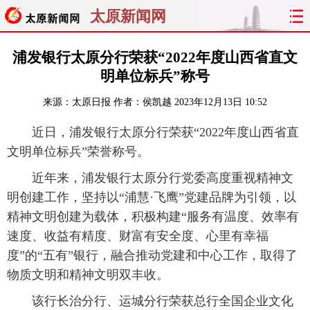
太原新闻网
首页
聚焦
太原
山西
浦发银行太原分行荣获“2022年度山西省直文
明单位标兵”称号
经济
关注
文明
出行
来源：
太原日报
作者：侯凯越
2023年12月13日 10:52
纵横
曝光
综合
专题
近日，浦发银行太原分行荣获“2022年度山西省直
文明单位标兵”荣誉称号。
旅游
理财
政务
教育
近年来，浦发银行太原分行党委高度重视精神文
看天下
晋月读
最太原
网罗民生
明创建工作，坚持以“浦慧·飞鹰”党建品牌为引领，以
精神文明创建为载体，积极构建“服务有温度、效率有
太原日报
太原晚报
热评
社区
速度、收益有精度、财富有安全度、心里有幸福
度”的“五有”银行，融合推动党建和中心工作，取得了
物质文明和精神文明双丰收。
该行长治分行、运城分行荣获总行全国企业文化