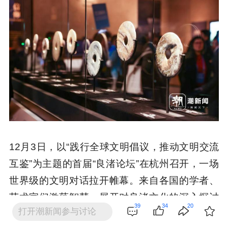
12月3日，以“践行全球文明倡议，推动文明交流
互鉴”为主题的首届“良渚论坛”在杭州召开，一场
世界级的文明对话拉开帷幕。来自各国的学者、
艺术家们激荡智慧，展开对良渚文化的深入探讨
39
34
20
打开潮新闻参与讨论
和交流，良渚文明的“前世今生”全景展现在世人面