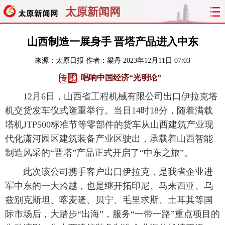
太原新闻网
首页
聚焦
太原
山西
山西制造一展身手 晋塔产品进入中东
来源：
太原日报
作者：梁丹
2023年12月11日 07:03
经济
关注
文明
出行
唱响中国经济“光明论”
纵横
曝光
综合
专题
12月6日，山西省工程机械有限公司出口伊拉克塔
机交货发车仪式隆重举行。当日14时18分，随着满载
旅游
理财
政务
教育
塔机JTP500标准节等零部件的货车从山西建筑产业现
代化潇河园区建筑装备产业区驶出，承载着山西智能
看天下
晋月读
最太原
网罗民生
制造风采的“晋塔”产品正式开启了“中东之旅”。
太原日报
太原晚报
热评
社区
此次该公司携手客户出口伊拉克，是我省企业进
军中东的一大跨越，也是继开拓印尼、马来西亚、乌
兹别克斯坦、喀麦隆、贝宁、毛里求斯、土耳其等国
际市场后，大踏步“出海”，服务“一带一路”重点项目的