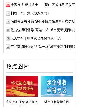
情系乡梓 根扎故土——记山西省优秀党务工作...
制胜丨第一集《战旗所向》
伤残分级有补助 我省多维度保障新业态劳动者...
范兆森调研督导“两站一场”城市更新项目建设
天天学习｜中斯友谊之树根深叶茂
范兆森调研督导“两站一场”城市更新项目建设
热点图片
牢记初心使命 奋进复兴
涉企侵权举报专区