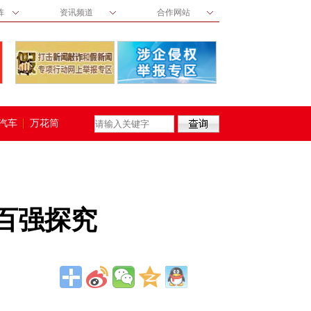
阵
资讯频道
合作网站
汽车
万花筒
百强探究