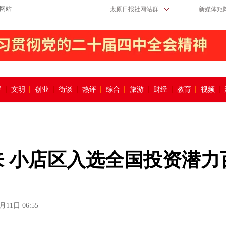
网站
太原日报社网站群
新媒体矩
督
文明
创业
街谈
热评
综合
旅游
财经
教育
视频
来 小店区入选全国投资潜力
月11日 06:55