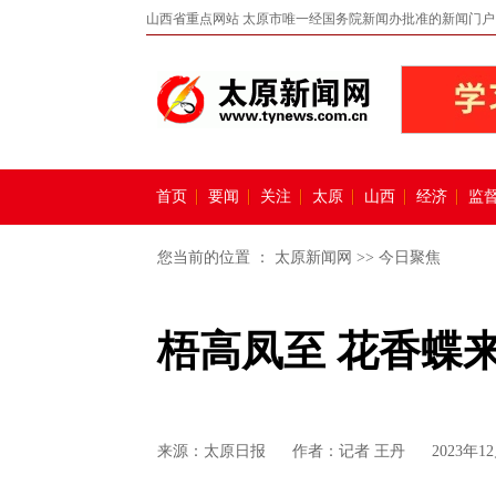
山西省重点网站 太原市唯一经国务院新闻办批准的新闻门户
首页
要闻
关注
太原
山西
经济
监
您当前的位置 ：
太原新闻网
>>
今日聚焦
梧高凤至 花香蝶
来源：
太原日报
作者：记者 王丹
2023年12