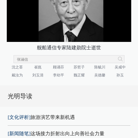
舰船通信专家陆建勋院士逝世
沈之荃
崔崑
顾诵芬
苏哲子
陈毓川
吴咸中
戴汝为
刘玉清
李幼平
魏正耀
吴德馨
孙玉
光明导读
[文化评析]
旅游演艺带来新机遇
[新闻随笔]
这场接力折射出向上向善社会力量