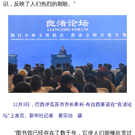
山东
河南
湖北
湖南
识，反映了人们热烈的期盼。”
广东
广西
海南
重庆
四川
贵州
云南
西藏
陕西
甘肃
青海
宁夏
新疆
内蒙古
黑龙江
多语种频道
English
Español
Français
عربى
Русский язык
日本語
한국어
12月3日，巴西伊瓜苏市市长希科·布拉西莱诺在“良渚论
Deutsch
Português
坛”上发言。新华社记者 黄宗治 摄
“图书馆已经存在了数千年，它使人们能够欣赏过