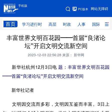
手机版
手机版
网站无障碍
PC版本
网站地图
首页
学习进行时
高层
时政
人事
国际
财
丰富世界文明百花园——首届“良渚论
学习进行时
高层
时政
人事
坛”开启文明交流新空间
国际
财经
网评
港澳
2023-12-03 22:56:28
来源： 新华网
台湾
思客智库
全球连线
教育
新华社杭州12月3日电
题：丰富世界文明百花园
科技
科创
量子
体育
——首届“良渚论坛”开启文明交流新空间
文化
书画
健康
军事
新华社记者
访谈
视频
图片
政务
法律
中央文件
金融
汽车
文明因交流而多彩，文明因互鉴而丰富。3日上
食品
人居
信息化
数字经济