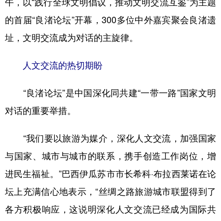
午，以“践行全球文明倡议，推动文明交流互鉴”为主题
的首届“良渚论坛”开幕，300多位中外嘉宾聚会良渚遗
学术中国
乡村振兴
银龄
溯源中国
址，文明交流成为对话的主旋律。
城市
旅游
能源
会展
彩票
娱乐
时尚
悦读
人文交流的热切期盼
公益
一带一路
亚太网
上市公司
“良渚论坛”是中国深化同共建“一带一路”国家文明
文化产业
对话的重要举措。
“我们要以旅游为媒介，深化人文交流，加强国家
地方频道
与国家、城市与城市的联系，携手创造工作岗位，增
北京
天津
河北
山西
进民生福祉。”巴西伊瓜苏市市长希科·布拉西莱诺在论
辽宁
吉林
上海
江苏
坛上充满信心地表示，“丝绸之路旅游城市联盟得到了
浙江
安徽
福建
江西
各方积极响应，这说明深化人文交流已经成为国际共