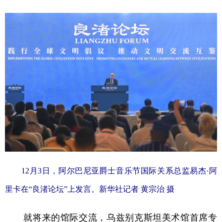
12月3日，阿尔巴尼亚爵士音乐节国际关系总监易杰·阿
里卡在“良渚论坛”上发言。新华社记者 黄宗治 摄
就将来的馆际交流，乌兹别克斯坦美术馆首席专