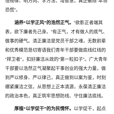
悟规律、明方向、学方法、增智慧，真正破除“本领
恐慌”。
涵养“以学正风”的浩然正气。
“欲影正者端其
表，欲下廉者先己身。”有正气，才有做人的底气、
做事的硬气。清正廉洁是党员干部之魂，无数前辈
和优秀模范恳切寄语我们青年干部要做底线红线的
“捍卫者”，扣好廉洁从政的“第一粒扣子”。广大青年
干部要以浩然正气凝聚起干事创业的强大力量，做
到严以修身、严以律己，真正做到以案为鉴，时刻
绷紧廉洁之弦，从思想上正本清源，永葆清正廉洁
的政治本色，真正筑牢思想防线、守住廉洁底线。
厚植“以学促干”的为民情怀。
以学促干，起点