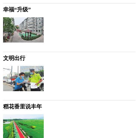
幸福“升级”
文明出行
稻花香里说丰年