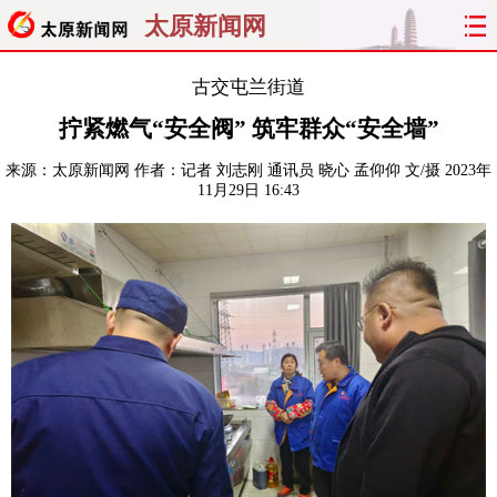
太原新闻网
首页
聚焦
太原
山西
古交屯兰街道
拧紧燃气“安全阀” 筑牢群众“安全墙”
经济
关注
文明
出行
来源：
太原新闻网
作者：记者 刘志刚 通讯员 晓心 孟仰仰 文/摄
2023年
11月29日 16:43
纵横
曝光
综合
专题
旅游
理财
政务
教育
看天下
晋月读
最太原
网罗民生
太原日报
太原晚报
热评
社区