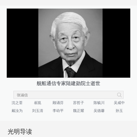
舰船通信专家陆建勋院士逝世
沈之荃
崔崑
顾诵芬
苏哲子
陈毓川
吴咸中
戴汝为
刘玉清
李幼平
魏正耀
吴德馨
孙玉
光明导读