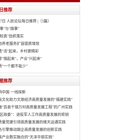
日推荐
月7日 人民论坛每日推荐 |（5篇）
事”与“国事”
“较真”劲抓落实
动养老服务扩容提质增效
遗“活”起来，乡村更精彩
育“强起来”，产业“兴起来”
悟“一个都不能少”
题推荐
响中国·一线探新
派文化助力文旅经济高质量发展的“福建实践”
施“百县千镇万村高质量发展工程”的广州实践
社区政委”：退役军人工作高质量发展的密钥
质量党建引领高质量发展的维天运通实践
色引擎推动国企高质量发展的创新实践
装产业数实融合的“天泽华丽实践”