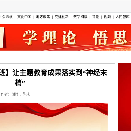
社会纵横
|
文化中国
|
地方聚焦
|
党建创新
|
数字阅读
|
评论
|
视频
|
人民智库
班】让主题教育成果落实到“神经末
梢”
作者：
潘华、陶成