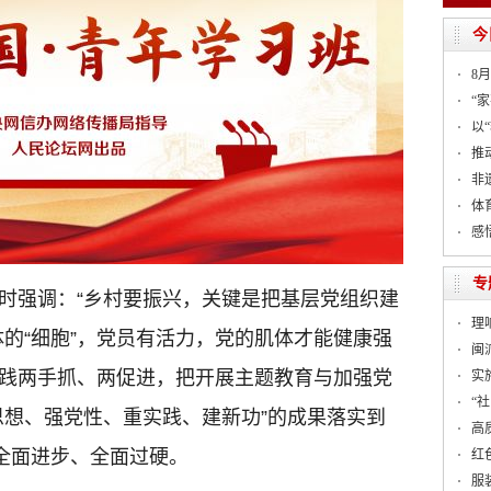
今
8
“家
以
推
非
体
感
专
时强调：“乡村要振兴，关键是把基层党组织建
理
体的“细胞”，党员有活力，党的肌体才能健康强
闽
践两手抓、两促进，把开展主题教育与加强党
实
“
思想、强党性、重实践、建新功”的成果落实到
高
织全面进步、全面过硬。
红
服