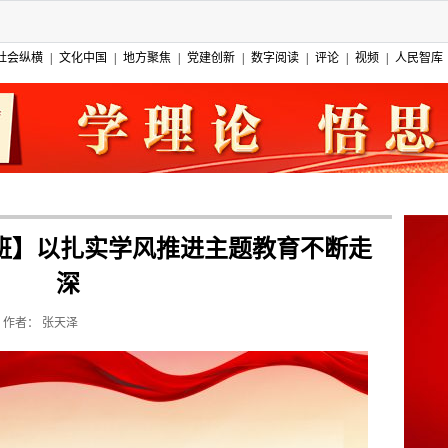
社会纵横
|
文化中国
|
地方聚焦
|
党建创新
|
数字阅读
|
评论
|
视频
|
人民智库
班】以扎实学风推进主题教育不断走
深
作者：
张天泽