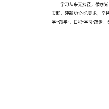
学习从来无捷径，循序渐
实践、建新功”的总要求，坚持“学
学”“践学”，日积“学习”跬步
沉心静思，“愿学”“静学
题教育学习，首要就是“坐得住
下心，深入主题教育的学习中
从学原文、悟原理出发，深刻
义思想的立场观点方法，并在
细学精学，才能及时跟进学习
深悟透、入脑入心，切实准确
实践、推进工作。
忠心笃信，“真学”“深学