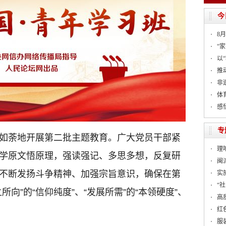
今
8
“家
以
推
非
体
感
专
如荼地开展第二批主题教育。广大党员干部紧
理
学原文悟原理，强读强记、多思多想，反复研
闽
不断发扬斗争精神、加强宗旨意识，确保在第
实
“
向”的“信仰纯度”、“发展所需”的“本领硬度”、
高
红
服