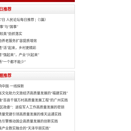
日推荐
月7日 人民论坛每日推荐 |（5篇）
事”与“国事”
“较真”劲抓落实
动养老服务扩容提质增效
遗“活”起来，乡村更精彩
育“强起来”，产业“兴起来”
悟“一个都不能少”
题推荐
响中国·一线探新
派文化助力文旅经济高质量发展的“福建实践”
施“百县千镇万村高质量发展工程”的广州实践
社区政委”：退役军人工作高质量发展的密钥
质量党建引领高质量发展的维天运通实践
色引擎推动国企高质量发展的创新实践
装产业数实融合的“天泽华丽实践”