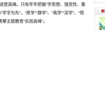
进登高峰。只有牢牢把握“学思想、强党性、重
推
字为先”，“愿学”“静学”、“真学”“深学”、“悟
，勇攀主题教育“实效高峰”。
”夯基础。
板凳甘坐十年冷,文章不写半句空。主
奏出
”，只有甘愿“冷板凳”，将板凳坐热，才能静得
去。只有将主题教育当作一项政治任务来抓，
领会、准确把握习近平新时代中国特色社会主
通学规定书籍的基础上，有计划地开展第二轮
奋斗
习近平总书记最新重要讲话精神，努力做到学
理解和深刻把握党的创新理论，并以理论指导
”强信仰。
千磨万击还坚劲，任尔东西南北风。