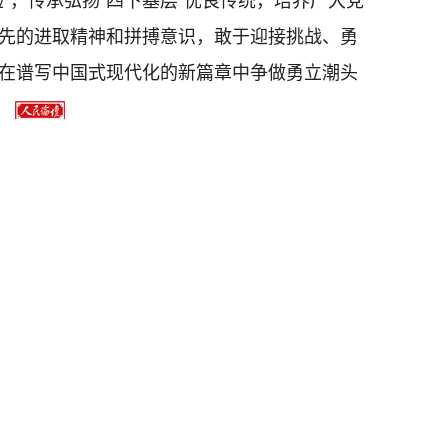
”，传承弘扬“四下基层”优良传统，培养广大党
先的进取精神和拼搏意识，敢于迎接挑战、勇
在谱写中国式现代化的新篇章中争做勇立潮头
）
[责任编辑：曲统昱]
子
|
机构设置
|
内容产品
|
信息动态
|
联
人民日报社人民论坛杂志社版权所有 Copyright@
2026 | 违法和不
新闻信息服务许可证号：
10120170047
| 网络出版服务许可证：
(署)网出证(京)字第323