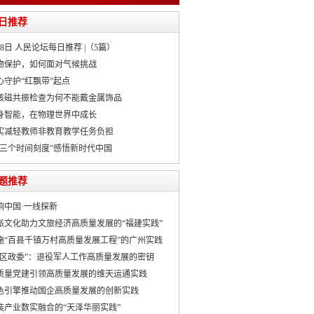
日推荐
月8日 人民论坛每日推荐 |（5篇）
物保护，如何面对气候挑战
心守护“红飘带”起点
核磁共振检查为何不能戴金属饰品
身智能，在物理世界中成长
实减轻教师非教育教学任务负担
“三个时间刻度”感悟新时代中国
题推荐
响中国·一线探新
派文化助力文旅经济高质量发展的“福建实践”
施“百县千镇万村高质量发展工程”的广州实践
社区政委”：退役军人工作高质量发展的密钥
质量党建引领高质量发展的维天运通实践
色引擎推动国企高质量发展的创新实践
装产业数实融合的“天泽华丽实践”