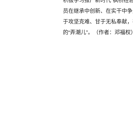
积极学习推广新时代“枫桥经验
员在继承中创新、在实干中争
于攻坚克难、甘于无私奉献，
的“弄潮儿”。（作者：邓福权
关于人民论坛杂志社
|
领导班
互联网