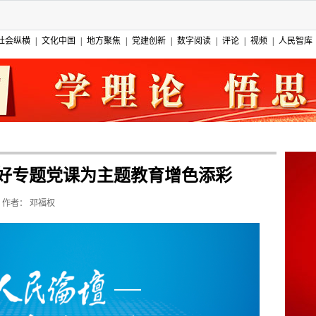
社会纵横
|
文化中国
|
地方聚焦
|
党建创新
|
数字阅读
|
评论
|
视频
|
人民智库
 讲好专题党课为主题教育增色添彩
作者：
邓福权