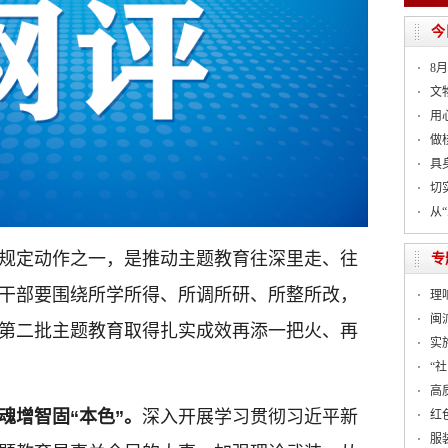
今
8
文
用
做
具
切
从
规定动作之一，是推动主题教育往深里走、往
专
干部要围绕所学所得、所调所研、所整所改，
理
闽
第二批主题教育取得扎实成效再添一把火、再
实
“
高
魂增智固“本色”。
深入开展学习贯彻习近平新
红
服