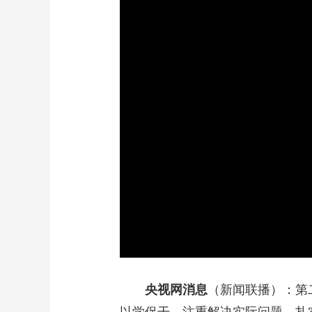
财经
教育
乡村振兴
生态环境
一带一路
大国智造
大国展会
大国保险
云顶对话
CCTV.节目官网
直播
节目单
栏目
片库
央视网消息
（新闻联播）：第