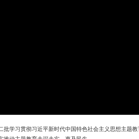
央博
非遗
文化
旅游
科普
健康
乐龄
阅读
云起
超级工厂
智敬中国
全民健康
颜选攻略
海洋
热播榜
总台企业白名单
二批学习贯彻习近平新时代中国特色社会主义思想主题教