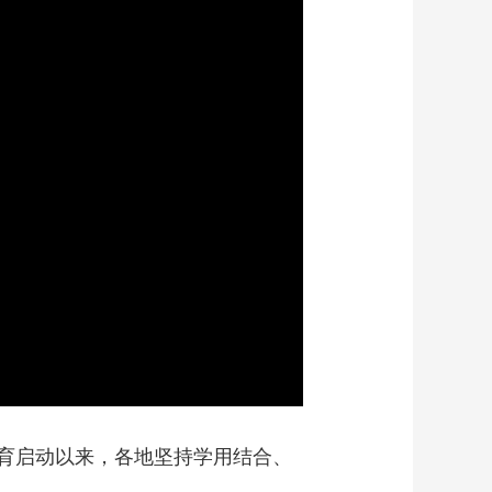
艺术
汽车
数智
5G
产业+
时尚
天气
才艺
网展
央央好物
育启动以来，各地坚持学用结合、