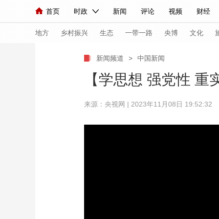
首页
时政
新闻
评论
视频
财经
人民领袖习近平
直播
海外频道
片库
iPanda
栏目大全
联播+
English
中国领导人
节目单
Монгол
听音
央视快评
微视频
习
地方
乡村振兴
生态
一带一路
央博
文化
新闻频道
>
中国新闻
总台春晚
网络春晚
共产党员网
秧纪录
【学思想 强党性 重
来源：央视网 | 2023年11月08日 19:52:32
新闻
国内
国际
评论
经济
军事
人民领袖习近平
联播+
热解读
天天学习
视频
小央视频
小央直播
直播中国
熊猫
现场
前线
比划
快看
蓝海中国
新兵
体育
直播
竞猜
2026年世界杯
2026
VIP会员
CCTV奥林匹克频道
生活体育大会