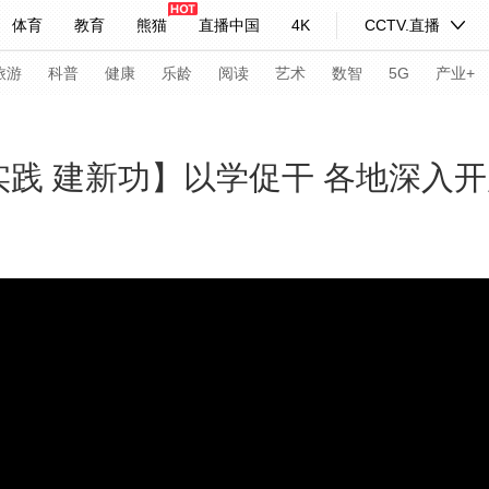
体育
教育
熊猫
直播中国
4K
CCTV.直播
式妙语
主持人
下载央视影音
热解读
天天学习
旅游
科普
健康
乐龄
阅读
艺术
数智
5G
产业+
纪录片网
国家大剧院
大型活动
实践 建新功】以学促干 各地深入
科技
法治
文娱
人物
公益
图片
习式妙语
央视快评
央视网评
光华锐评
锋面
频道
VR/AR
4K专区
全景新闻
请入列
人生第一次
人生第二次
年冬奥会
CBA
NBA
中超
国足
国际足球
网球
综
体育江湖
文化体育
冰雪道路
足球道路