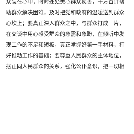
众装在心中，时时处处关心群众疾苦，千方百计帮
助群众解决困难，及时把党和政府的温暖送到群众
心坎上；要真正深入群众之中，与群众打成一片，
在交谈中用心感受群众的急需和急盼，在倾听中发
现工作的不足和短板，真正掌握好第一手材料，打
好推动工作的基础；要尊重人民群众的主体地位，
摆正同人民群众的关系，强化公仆意识，把一切相
信群众、一切依靠群众作为我们党做决策、办事情
的根本出发点和落脚点；要提高业务能力，廉洁自
律，把为民服务落到实处，坚持不懈为人民做好
事，提高为民服务的水平和工作成效，让人民群众
真正得到实惠。（
作者：王成珍）