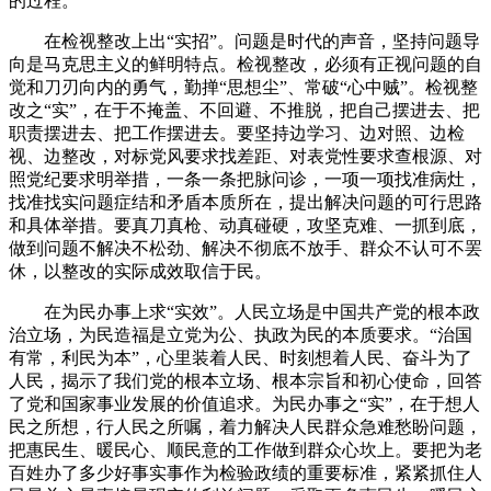
的过程。
在检视整改上出“实招”。问题是时代的声音，坚持问题导
向是马克思主义的鲜明特点。检视整改，必须有正视问题的自
觉和刀刃向内的勇气，勤掸“思想尘”、常破“心中贼”。检视整
改之“实”，在于不掩盖、不回避、不推脱，把自己摆进去、把
职责摆进去、把工作摆进去。要坚持边学习、边对照、边检
视、边整改，对标党风要求找差距、对表党性要求查根源、对
照党纪要求明举措，一条一条把脉问诊，一项一项找准病灶，
找准找实问题症结和矛盾本质所在，提出解决问题的可行思路
和具体举措。要真刀真枪、动真碰硬，攻坚克难、一抓到底，
做到问题不解决不松劲、解决不彻底不放手、群众不认可不罢
休，以整改的实际成效取信于民。
在为民办事上求“实效”。人民立场是中国共产党的根本政
治立场，为民造福是立党为公、执政为民的本质要求。“治国
有常，利民为本”，心里装着人民、时刻想着人民、奋斗为了
人民，揭示了我们党的根本立场、根本宗旨和初心使命，回答
了党和国家事业发展的价值追求。为民办事之“实”，在于想人
民之所想，行人民之所嘱，着力解决人民群众急难愁盼问题，
把惠民生、暖民心、顺民意的工作做到群众心坎上。要把为老
百姓办了多少好事实事作为检验政绩的重要标准，紧紧抓住人