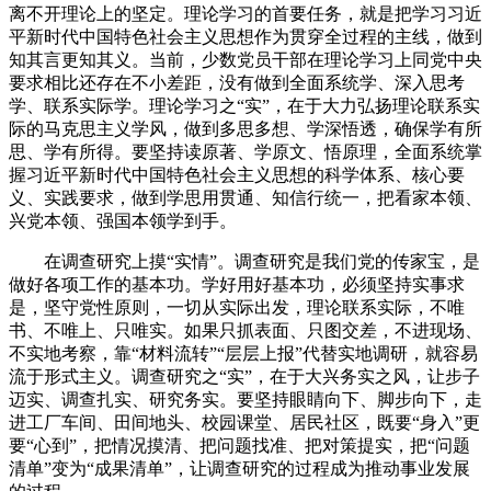
离不开理论上的坚定。理论学习的首要任务，就是把学习习近
平新时代中国特色社会主义思想作为贯穿全过程的主线，做到
知其言更知其义。当前，少数党员干部在理论学习上同党中央
要求相比还存在不小差距，没有做到全面系统学、深入思考
学、联系实际学。理论学习之“实”，在于大力弘扬理论联系实
际的马克思主义学风，做到多思多想、学深悟透，确保学有所
思、学有所得。要坚持读原著、学原文、悟原理，全面系统掌
握习近平新时代中国特色社会主义思想的科学体系、核心要
义、实践要求，做到学思用贯通、知信行统一，把看家本领、
兴党本领、强国本领学到手。
在调查研究上摸“实情”。调查研究是我们党的传家宝，是
做好各项工作的基本功。学好用好基本功，必须坚持实事求
是，坚守党性原则，一切从实际出发，理论联系实际，不唯
书、不唯上、只唯实。如果只抓表面、只图交差，不进现场、
不实地考察，靠“材料流转”“层层上报”代替实地调研，就容易
流于形式主义。调查研究之“实”，在于大兴务实之风，让步子
迈实、调查扎实、研究务实。要坚持眼睛向下、脚步向下，走
进工厂车间、田间地头、校园课堂、居民社区，既要“身入”更
要“心到”，把情况摸清、把问题找准、把对策提实，把“问题
清单”变为“成果清单”，让调查研究的过程成为推动事业发展