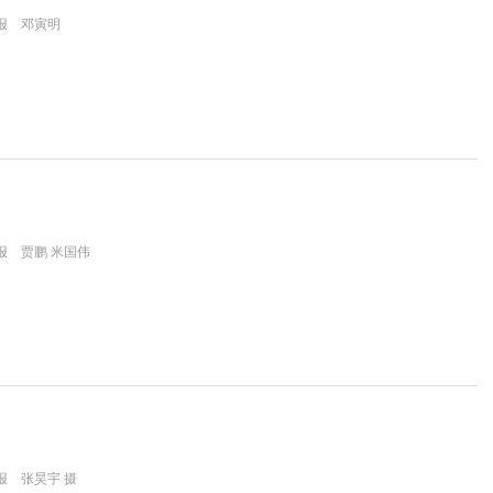
报 邓寅明
报 贾鹏 米国伟
报 张昊宇 摄