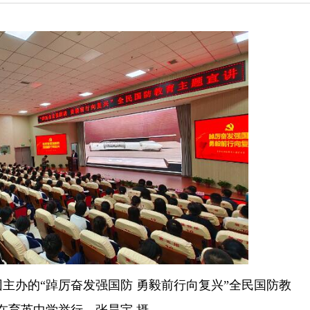
团主办的“踔厉奋发强国防 勇毅前行向复兴”全民国防教