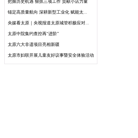
把握历史机遇 狠抓三项工作 贡献小店力量
锚定高质量航向 深耕新型工业化 赋能太...
央媒看太原｜央视报道太原城管积极应对...
太原中院集约查控再“进阶”
太原六大非遗项目亮相新疆
太原市妇联开展儿童友好议事暨安全体验活动