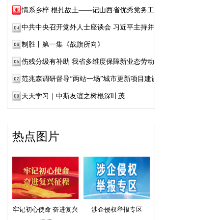
情系乡梓 根扎故土——记山西省优秀党务工作...
中共中央召开党外人士座谈会 习近平主持并发...
制胜丨第一集《战旗所向》
伤残分级有补助 我省多维度保障新业态劳动者...
范兆森调研督导“两站一场”城市更新项目建设
天天学习｜中斯友谊之树根深叶茂
热点图片
牢记初心使命 奋进复兴
涉企侵权举报专区