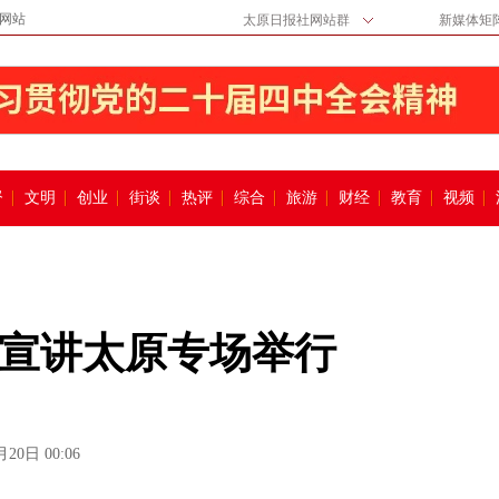
网站
太原日报社网站群
新媒体矩
督
文明
创业
街谈
热评
综合
旅游
财经
教育
视频
宣讲太原专场举行
月20日 00:06