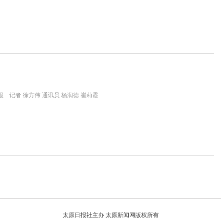
 记者 徐方伟 通讯员 杨润德 崔莉霞
太原日报社主办 太原新闻网版权所有