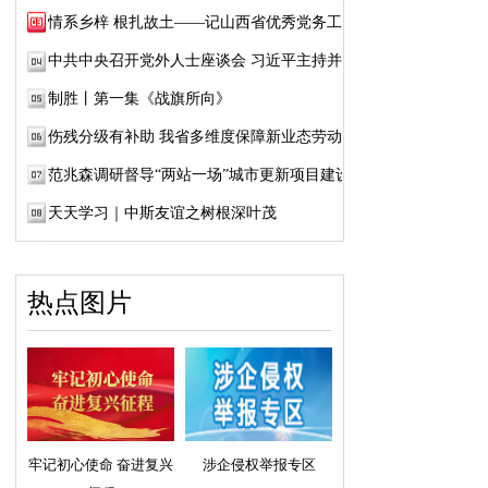
情系乡梓 根扎故土——记山西省优秀党务工作...
中共中央召开党外人士座谈会 习近平主持并发...
制胜丨第一集《战旗所向》
伤残分级有补助 我省多维度保障新业态劳动者...
范兆森调研督导“两站一场”城市更新项目建设
天天学习｜中斯友谊之树根深叶茂
热点图片
牢记初心使命 奋进复兴
涉企侵权举报专区