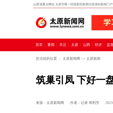
山西省重点网站 太原市唯一经国务院新闻办批准的新闻门户
首页
要闻
关注
太原
山西
经济
监
您当前的位置 ：
太原新闻网
>>
太原新闻
筑巢引凤 下好一
来源：
太原新闻网
作者：记者 周利芳
202