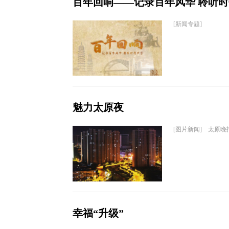
百年回响——记录百年风华 聆听
[新闻专题]
魅力太原夜
[图片新闻] 太原晚
幸福“升级”