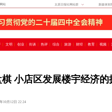
网站
太原日报社网站群
新媒体矩
督
文明
创业
街谈
热评
综合
旅游
财经
教育
视频
盘棋 小店区发展楼宇经济的
3年10月12日 22:24