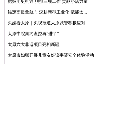
把握历史机遇 狠抓三项工作 贡献小店力量
锚定高质量航向 深耕新型工业化 赋能太...
央媒看太原｜央视报道太原城管积极应对...
太原中院集约查控再“进阶”
太原六大非遗项目亮相新疆
太原市妇联开展儿童友好议事暨安全体验活动