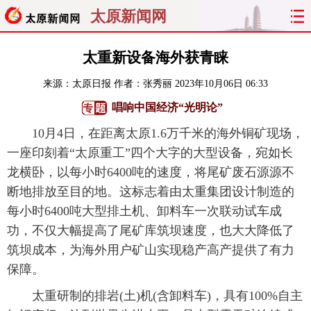
太原新闻网
首页
聚焦
太原
山西
太重新设备海外获青睐
来源：
太原日报
作者：张秀丽
2023年10月06日 06:33
经济
关注
文明
出行
唱响中国经济“光明论”
纵横
曝光
综合
专题
10月4日，在距离太原1.6万千米的海外铜矿现场，
一座印刻着“太原重工”四个大字的大型设备，宛如长
旅游
理财
政务
教育
龙横卧，以每小时6400吨的速度，将尾矿废石源源不
断地排放至目的地。这标志着由太重集团设计制造的
看天下
晋月读
最太原
网罗民生
每小时6400吨大型排土机、卸料车一次联动试车成
太原日报
太原晚报
热评
社区
功，不仅大幅提高了尾矿库筑坝速度，也大大降低了
筑坝成本，为海外用户矿山实现稳产高产提供了有力
保障。
太重研制的排岩(土)机(含卸料车)，具有100%自主