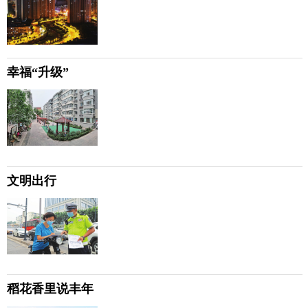
幸福“升级”
文明出行
稻花香里说丰年