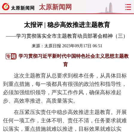
太原新闻网
首页
聚焦
太原
山西
太报评 | 稳步高效推进主题教育
——学习贯彻落实全市主题教育动员部署会精神（三）
经济
关注
文明
出行
来源：
太原日报
2023年09月17日 06:51
纵横
曝光
综合
专题
学习贯彻习近平新时代中国特色社会主义思想主题教
育
旅游
理财
政务
教育
这次主题教育从总要求到根本任务，从具体目标
看天下
晋月读
最太原
网罗民生
到重点措施，每一项都具有很强的政治性和指导性，
必须加强组织领导，严实工作作风，确保高标准起
太原日报
太原晚报
热评
社区
步、高效率推进、高质量落实。
在压紧压实责任中稳步高效推进主题教育。开展
任何一项工作，主体不明、责任不清，任务要求就难
以落实，重点措施就难以推进，目标效果就难以实