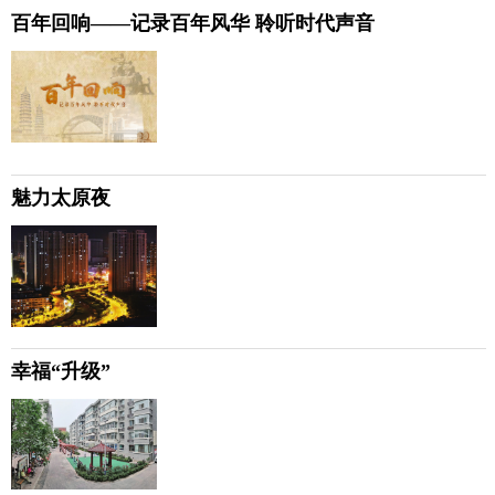
百年回响——记录百年风华 聆听时代声音
魅力太原夜
幸福“升级”