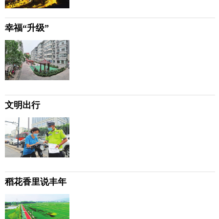
幸福“升级”
文明出行
稻花香里说丰年