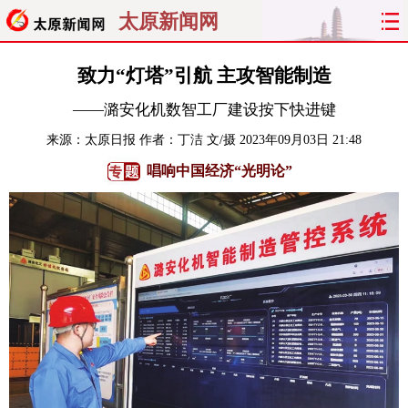
太原新闻网
首页
聚焦
太原
山西
致力“灯塔”引航 主攻智能制造
——潞安化机数智工厂建设按下快进键
经济
关注
文明
出行
来源：
太原日报
作者：丁洁 文/摄
2023年09月03日 21:48
纵横
曝光
综合
专题
唱响中国经济“光明论”
旅游
理财
政务
教育
看天下
晋月读
最太原
网罗民生
太原日报
太原晚报
热评
社区