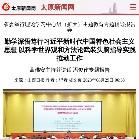
太原新闻网
首页
聚焦
太原
山西
省委举行理论学习中心组（扩大）主题教育专题辅导报告
会
经济
关注
文明
出行
勤学深悟笃行习近平新时代中国特色社会主义
思想 以科学世界观和方法论武装头脑指导实践
纵横
曝光
综合
专题
推动工作
蓝佛安主持并讲话 冯俊作专题报告
旅游
理财
政务
教育
来源：
山西日报
作者：记者 杨文俊
2023年08月29日 06:38
看天下
晋月读
最太原
网罗民生
太原日报
太原晚报
热评
社区