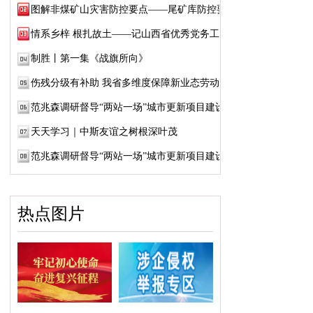
图解非煤矿山灾害防控要点——尾矿库防控要点
情系乡梓 根扎故土——记山西省优秀党务工作...
制胜丨第一集《战旗所向》
伤残分级有补助 我省多维度保障新业态劳动者...
范兆森调研督导“两站一场”城市更新项目建设
天天学习｜中斯友谊之树根深叶茂
范兆森调研督导“两站一场”城市更新项目建设
热点图片