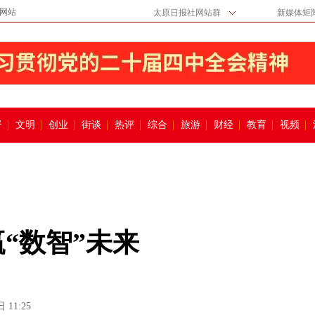
网站
太原日报社网站群
新媒体矩
督
文明
创业
街谈
热评
综合
旅游
财经
教育
视频
赢“数智”未来
 11:25