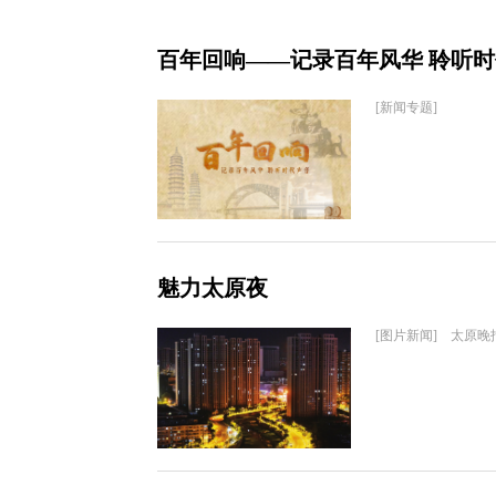
百年回响——记录百年风华 聆听
[新闻专题]
魅力太原夜
[图片新闻] 太原晚