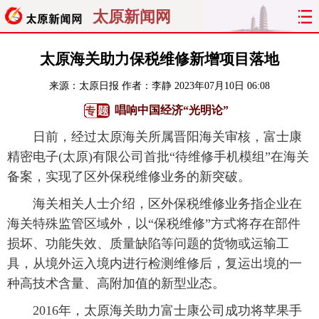
太原新闻网
首页
聚焦
太原
山西
太原海关助力保税维修新增项目落地
来源：
太原日报
作者：李静
2023年07月10日 06:08
经济
关注
文明
出行
唱响中国经济“光明论”
纵横
曝光
综合
专题
日前，经过太原海关所属晋阳海关审核，富士康
精密电子(太原)有限公司首批“待维修手机模组”在海关
旅游
理财
政务
教育
备案，实现了区外保税维修业务的新突破。
看天下
晋月读
最太原
网罗民生
海关相关人士介绍，区外保税维修业务指企业在
海关特殊监管区域外，以“保税维修”方式将存在部件
太原日报
太原晚报
热评
社区
损坏、功能失效、质量缺陷等问题的货物或运输工
具，从境外运入境内进行检测维修后，复运出境的一
种高技术含量、高附加值的新型业态。
2016年，太原海关助力富士康公司成功将苹果手