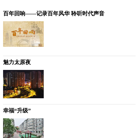
百年回响——记录百年风华 聆听时代声音
魅力太原夜
幸福“升级”