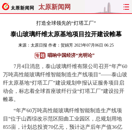
太原新闻网
首页
聚焦
太原
山西
打造全球领先的“灯塔工厂”
泰山玻璃纤维太原基地项目拉开建设帷幕
经济
关注
文明
出行
来源：
太原日报
作者：贺娟芳
2023年07月06日 06:25
纵横
曝光
综合
专题
唱响中国经济“光明论”
7月4日消息，泰山玻璃纤维有限公司召开“年产60
旅游
理财
政务
教育
万吨高性能玻璃纤维智能制造生产线项目”——泰山玻
看天下
晋月读
最太原
网罗民生
纤太原基地“灯塔工厂”建设规划申报认证服务项目启
动会，标志着全球首座玻纤行业“灯塔工厂”建设拉开
太原日报
太原晚报
热评
社区
帷幕。
“年产60万吨高性能玻璃纤维智能制造生产线项
目”位于山西综改示范区阳曲工业园区，总规划用地
855亩，计划总投资70亿元，预计达产后年产值36亿