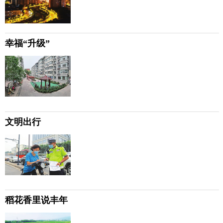
幸福“升级”
文明出行
稻花香里说丰年