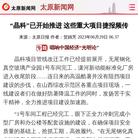
太原新闻网
首页
聚焦
太原
山西
“晶科”已开始推进 这些重大项目捷报频传
来源：
太原日报
作者：贺娟芳
2023年06月29日 06:37
经济
关注
文明
出行
唱响中国经济“光明论”
纵横
曝光
综合
专题
晶科项目管线改迁工作已经提前展开，无尾钢化
真空玻璃产业园1号车间完工，潇河新动能标准化厂房
旅游
理财
政务
教育
进入收尾阶段……连日来的高温酷暑并没有阻挡项目
建设的步伐，在山西综改示范区各重点项目现场，一
看天下
晋月读
最太原
网罗民生
线建设者们在做好防暑降温工作的同时，发扬苦干实
太原日报
太原晚报
热评
社区
干精神，全力推进项目建设加速跑。
“1号车间工程已经完工，眼下正全力冲刺完成小
型厂房和办公楼等配套设施的建设，在确保项目安全
质量的基础上，抢抓工期，高效履约。”在无尾钢化真