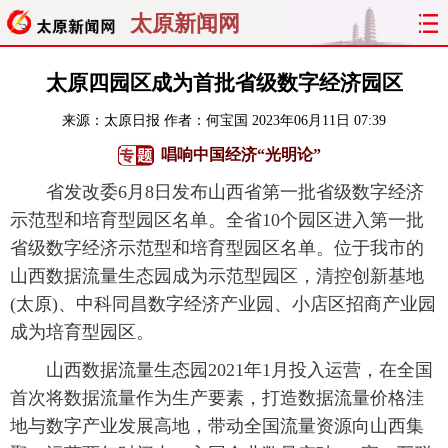
太原新闻网
首页
聚焦
太原
山西
太原四园区成为首批省级数字经济园区
来源：
太原日报
作者：何宝国
2023年06月11日 07:39
经济
关注
文明
出行
唱响中国经济“光明论”
纵横
曝光
综合
专题
省发改委6月8日发布山西省第一批省级数字经济
示范型和培育型园区名单。全省10个园区进入第一批
旅游
理财
政务
教育
省级数字经济示范型和培育型园区名单。位于我市的
山西数据流量生态园成为示范型园区，清控创新基地
看天下
晋月读
最太原
网罗民生
(太原)、中科同昌数字经济产业园、小店区招商产业园
太原日报
太原晚报
热评
社区
成为培育型园区。
山西数据流量生态园2021年1月投入运营，在全国
首次将数据流量作为生产要素，打造数据流量价格洼
地与数字产业发展高地，带动全国流量资源向山西集