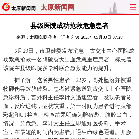
太原新闻网
首页
聚焦
太原
山西
县级医院成功抢救危急患者
来源：
太原晚报
作者：记者 刘涛
2023年05月30日 07:28
经济
关注
文明
出行
5月29日，市卫健委发布消息，古交市中心医院成
纵横
曝光
综合
专题
功紧急抢救一名脾破裂大出血危急重症患者，标志着
该院在县级医院多学科联合急救能力的提升。
旅游
理财
政务
教育
据了解，这名男性患者，22岁，高处坠落并被重
看天下
晋月读
最太原
网罗民生
物砸伤导致脾破裂。患者被紧急送到古交市中心医院
急诊科后，普外科主任李计文迅速查看，发现患者贫
太原日报
太原晚报
热评
社区
血，反应迟钝，症状较重，第一时间为患者进行腹部
彩超和CT检查。检查结果明确为脾破裂、腹腔出血，
情况十分危急。李计文主任立即通知医务科、手术
室，在最短的时间内为患者开通生命绿色通道。开腹