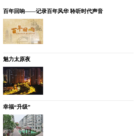
百年回响——记录百年风华 聆听时代声音
魅力太原夜
幸福“升级”