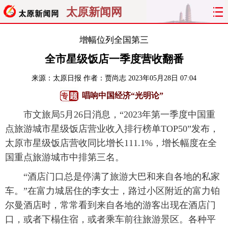
太原新闻网
首页
聚焦
太原
山西
增幅位列全国第三
全市星级饭店一季度营收翻番
经济
关注
文明
出行
来源：
太原日报
作者：贾尚志
2023年05月28日 07:04
纵横
曝光
综合
专题
唱响中国经济“光明论”
市文旅局5月26日消息，“2023年第一季度中国重
旅游
理财
政务
教育
点旅游城市星级饭店营业收入排行榜单TOP50”发布，
看天下
晋月读
最太原
网罗民生
太原市星级饭店营收同比增长111.1%，增长幅度在全
国重点旅游城市中排第三名。
太原日报
太原晚报
热评
社区
“酒店门口总是停满了旅游大巴和来自各地的私家
车。”在富力城居住的李女士，路过小区附近的富力铂
尔曼酒店时，常常看到来自各地的游客出现在酒店门
口，或者下榻住宿，或者乘车前往旅游景区。各种平