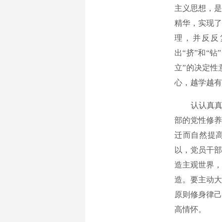
主义思想，是
精华，实现了
理，并反反
出“挤”和“
立”的决定性
心，越学越有
认认真真“
部的党性修养
迁而自然提
以，党员干部
造主观世界，
造。要主动大
原则修身律己
高情怀。