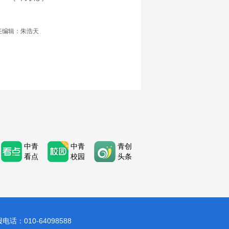
任编辑：朱浩天
中青
中青
青创
看点
校园
头条
：010-64098588