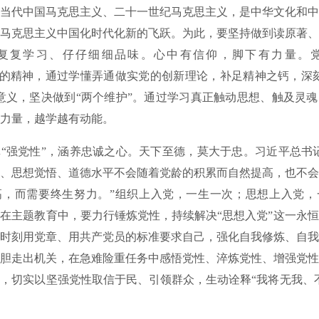
当代中国马克思主义、二十一世纪马克思主义，是中华文化和中
马克思主义中国化时代化新的飞跃。为此，要坚持做到读原著、
复复学习、仔仔细细品味。心中有信仰，脚下有力量。
钻”的精神，通过学懂弄通做实党的创新理论，补足精神之钙，深
意义，坚决做到“两个维护”。通过学习真正触动思想、触及灵
力量，越学越有动能。
强党性”，涵养忠诚之心。天下至德，莫大于忠。习近平总书记
、思想觉悟、道德水平不会随着党龄的积累而自然提高，也不会
高，而需要终生努力。”组织上入党，一生一次；思想上入党，
在主题教育中，要力行锤炼党性，持续解决“思想入党”这一永
时刻用党章、用共产党员的标准要求自己，强化自我修炼、自我
胆走出机关，在急难险重任务中感悟党性、淬炼党性、增强党性
，切实以坚强党性取信于民、引领群众，生动诠释“我将无我、