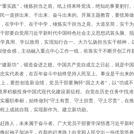
重实践”，锤炼担当之肩。纸上得来终觉浅，绝知此事要躬行。
民一道拼出来、干出来、奋斗出来的。开展主题教育，要统筹做
，在学中干、在干中学，锤炼实干担当之肩。大道至简，实干为
干部要自觉用习近平新时代中国特色社会主义思想武装头脑、指
学真用、学以致用，实现知行合一。大力弘扬担当实干精神，以
和使命感，主动融入重点中心工作一线，依靠实干不断开创工作
建新功”，锻造奋进之翅。中国共产党自成立之日起，就是中国
忠实代表者，在百年奋斗中始终坚持人民至上。事业是干出来的
上，要想创造新业绩，党员干部要胸怀“国之大者”，以“功成
境界积极投身中国式现代化建设新征程。自觉在历史任务中找准
实履职奉献，始终做到“守土有责、守土担责、守土尽责”，在
程上成就自我，实现新作为、建立新功勋。
路人，未来属于奋斗者。广大党员干部要学深悟透习近平新时
撸起袖子加油干，在新的赶考路上向党和人民交出一份优异答卷