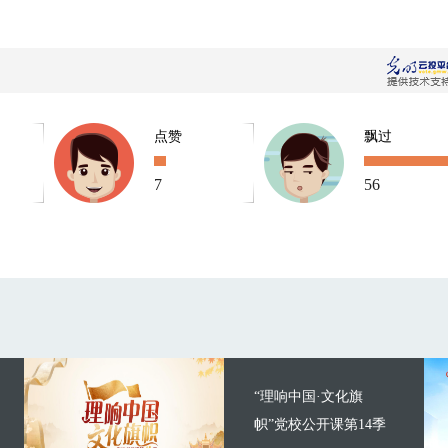
点赞
飘过
7
56
“理响中国·文化旗
帜”党校公开课第14季