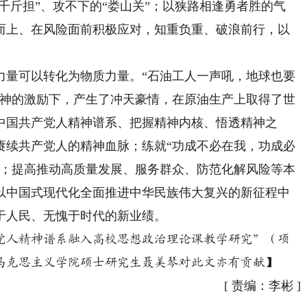
千斤担”、攻不下的“娄山关”；以狭路相逢勇者胜的气
而上、在风险面前积极应对，知重负重、破浪前行，以
力量可以转化为物质力量。“石油工人一声吼，地球也要
精神的激励下，产生了冲天豪情，在原油生产上取得了世
中国共产党人精神谱系、把握精神内核、悟透精神之
赓续共产党人的精神血脉；练就“功成不必在我，功成必
梁；提高推动高质量发展、服务群众、防范化解风险等本
以中国式现代化全面推进中华民族伟大复兴的新征程中
于人民、无愧于时代的新业绩。
人精神谱系融入高校思想政治理论课教学研究”（项
大学马克思主义学院硕士研究生聂美琴对此文亦有贡献】
[
责编：李彬
]