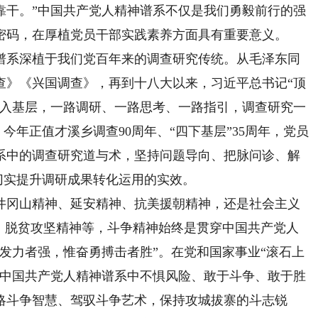
靠干。”中国共产党人精神谱系不仅是我们勇毅前行的强
密码，在厚植党员干部实践素养方面具有重要意义。
谱系深植于我们党百年来的调查研究传统。从毛泽东同
查》《兴国调查》，再到十八大以来，习近平总书记“顶
深入基层，一路调研、一路思考、一路指引，调查研究一
。今年正值才溪乡调查90周年、“四下基层”35周年，党员
系中的调查研究道与术，坚持问题导向、把脉问诊、解
，切实提升调研成果转化运用的实效。
井冈山精神、延安精神、抗美援朝精神，还是社会主义
神、脱贫攻坚精神等，斗争精神始终是贯穿中国共产党人
发力者强，惟奋勇搏击者胜”。在党和国家事业“滚石上
扬中国共产党人精神谱系中不惧风险、敢于斗争、敢于胜
略斗争智慧、驾驭斗争艺术，保持攻城拔寨的斗志锐