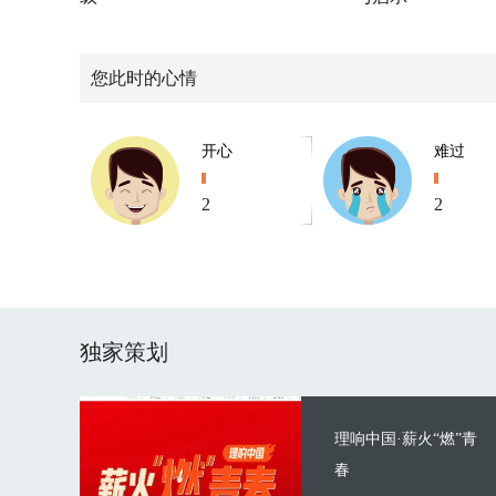
您此时的心情
开心
难过
2
2
独家策划
理响中国·薪火“燃”青
春