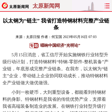
太原新闻网
首页
聚焦
太原
山西
以太钢为“链主” 我省打造特钢材料完整产业链
条
经济
关注
文明
出行
来源：
太原日报
作者：何宝国
2023年05月16日 07:03
纵横
曝光
综合
专题
唱响中国经济“光明论”
5月15日消息，省工信厅开始实施钢铁行业转型升
旅游
理财
政务
教育
级行动计划，打造特钢材料“特钢-零部件-整机装备”产
业链，年底形成完整产业链条。在我市，以太钢为“链
看天下
晋月读
最太原
网罗民生
主”企业，带动链上企业协同联动成长，推动特钢材料
太原日报
太原晚报
热评
社区
全产业链做大做优做强。
小到一枚硬币，大到重型设备，都能看到特钢材
料的身影。特钢材料是我省的传统优势产业，支撑着
我省高端装备制造业的发展。在钢铁行业转型升级行