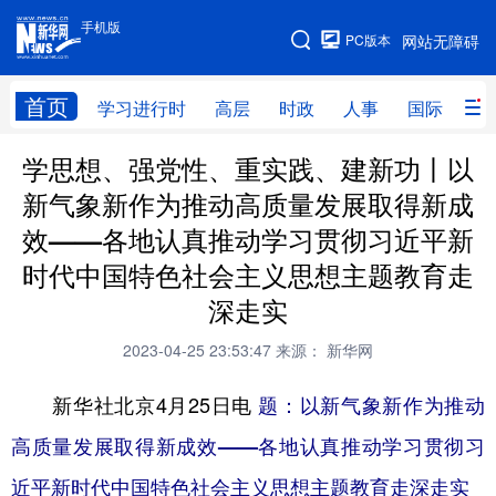
手机版
手机版
PC版本
网站无障碍
网站地图
首页
学习进行时
高层
时政
人事
国际
财
学思想、强党性、重实践、建新功丨以
学习进行时
高层
时政
人事
新气象新作为推动高质量发展取得新成
国际
财经
网评
港澳
效——各地认真推动学习贯彻习近平新
台湾
思客智库
全球连线
教育
时代中国特色社会主义思想主题教育走
深走实
科技
科创
量子
体育
2023-04-25 23:53:47
来源： 新华网
文化
书画
健康
军事
访谈
视频
图片
政务
新华社北京4月25日电
题：以新气象新作为推动
高质量发展取得新成效——各地认真推动学习贯彻习
法律
中央文件
金融
汽车
近平新时代中国特色社会主义思想主题教育走深走实
食品
人居
信息化
数字经济