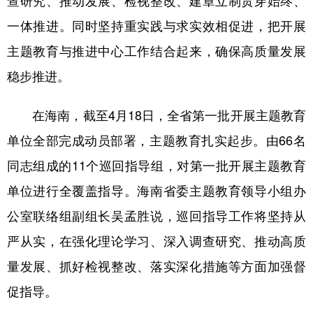
查研究、推动发展、检视整改、建章立制贯穿始终、
山东
河南
湖北
湖南
一体推进。同时坚持重实践与求实效相促进，把开展
广东
广西
海南
重庆
主题教育与推进中心工作结合起来，确保高质量发展
四川
贵州
云南
西藏
稳步推进。
陕西
甘肃
青海
宁夏
在海南，截至4月18日，全省第一批开展主题教育
新疆
内蒙古
黑龙江
单位全部完成动员部署，主题教育扎实起步。由66名
同志组成的11个巡回指导组，对第一批开展主题教育
多语种频道
单位进行全覆盖指导。海南省委主题教育领导小组办
English
Español
Français
عربى
公室联络组副组长吴孟胜说，巡回指导工作将坚持从
Русский язык
日本語
한국어
严从实，在强化理论学习、深入调查研究、推动高质
量发展、抓好检视整改、落实深化措施等方面加强督
Deutsch
Português
促指导。