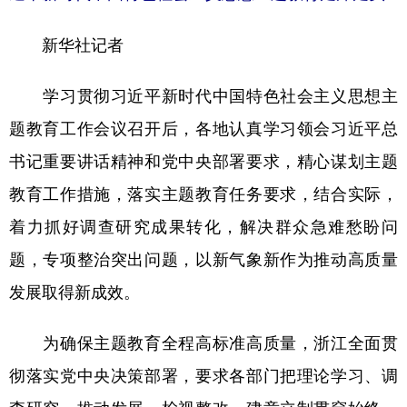
学术中国
乡村振兴
银龄
溯源中国
新华社记者
城市
旅游
能源
会展
学习贯彻习近平新时代中国特色社会主义思想主
彩票
娱乐
时尚
悦读
题教育工作会议召开后，各地认真学习领会习近平总
公益
一带一路
亚太网
上市公司
书记重要讲话精神和党中央部署要求，精心谋划主题
文化产业
教育工作措施，落实主题教育任务要求，结合实际，
着力抓好调查研究成果转化，解决群众急难愁盼问
题，专项整治突出问题，以新气象新作为推动高质量
地方频道
发展取得新成效。
北京
天津
河北
山西
辽宁
吉林
上海
江苏
为确保主题教育全程高标准高质量，浙江全面贯
彻落实党中央决策部署，要求各部门把理论学习、调
浙江
安徽
福建
江西