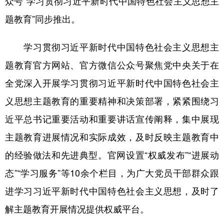
众号“学习贯彻习近平新时代中国特色社会主义思想主
题教育”同步推出。
学术中国
乡村振兴
银龄
溯源中国
城市
旅游
能源
会展
学习贯彻习近平新时代中国特色社会主义思想主
彩票
娱乐
时尚
悦读
题教育官方网站、官方微信公众号聚焦党中央关于在
全党深入开展学习贯彻习近平新时代中国特色社会主
公益
一带一路
亚太网
上市公司
义思想主题教育的重要精神和决策部署，紧紧围绕习
文化产业
近平总书记重要活动和重要讲话宣传阐释，集中展现
主题教育进展情况和实际成效，及时反映主题教育中
地方频道
的经验做法和先进典型。官网设置“权威发布”“进展动
北京
天津
河北
山西
态”“学习服务”等10余个栏目，为广大党员干部群众跟
辽宁
吉林
上海
江苏
进学习习近平新时代中国特色社会主义思想，及时了
浙江
安徽
福建
江西
解主题教育开展情况提供权威平台。