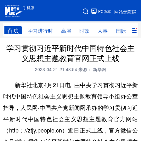
手机版
手机版
PC版本
网站无障碍
网站地图
首页
学习进行时
高层
时政
人事
国际
财
学习贯彻习近平新时代中国特色社会主
学习进行时
高层
时政
人事
义思想主题教育官网正式上线
国际
财经
网评
港澳
2023-04-21 21:48:54
来源： 新华网
台湾
思客智库
全球连线
教育
新华社北京4月21日电 由中央学习贯彻习近平新
科技
科创
量子
体育
时代中国特色社会主义思想主题教育领导小组办公室
文化
书画
健康
军事
指导，人民网·中国共产党新闻网承办的学习贯彻习近
访谈
视频
图片
政务
平新时代中国特色社会主义思想主题教育官方网站
法律
中央文件
金融
汽车
（http：//ztjy.people.cn）近日正式上线，官方微信公
食品
人居
信息化
数字经济