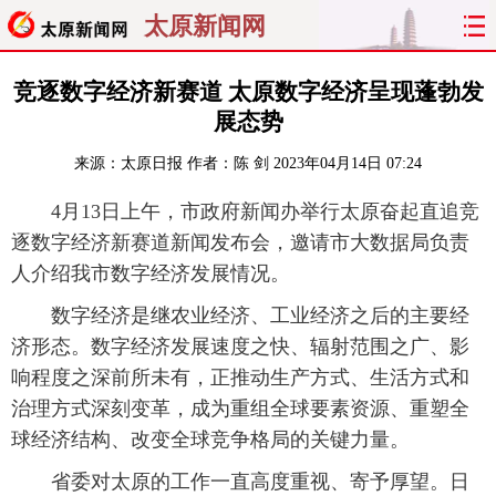
太原新闻网
首页
聚焦
太原
山西
竞逐数字经济新赛道 太原数字经济呈现蓬勃发
展态势
经济
关注
文明
出行
来源：
太原日报
作者：陈 剑
2023年04月14日 07:24
纵横
曝光
综合
专题
4月13日上午，市政府新闻办举行太原奋起直追竞
逐数字经济新赛道新闻发布会，邀请市大数据局负责
旅游
理财
政务
教育
人介绍我市数字经济发展情况。
看天下
晋月读
最太原
网罗民生
数字经济是继农业经济、工业经济之后的主要经
济形态。数字经济发展速度之快、辐射范围之广、影
太原日报
太原晚报
热评
社区
响程度之深前所未有，正推动生产方式、生活方式和
治理方式深刻变革，成为重组全球要素资源、重塑全
球经济结构、改变全球竞争格局的关键力量。
省委对太原的工作一直高度重视、寄予厚望。日