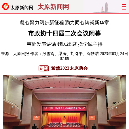
太原新闻网
首页
聚焦
太原
山西
凝心聚力阔步新征程 勠力同心铸就新华章
市政协十四届二次会议闭幕
经济
关注
文明
出行
韦韬发表讲话 魏民出席 操学诚主持
纵横
曝光
综合
专题
来源：
太原日报
作者：殷雪鸢、梁涛、胡引平、阎轶洁
2023年03月24日
07:09
旅游
理财
政务
教育
聚焦2023太原两会
看天下
晋月读
最太原
网罗民生
太原日报
太原晚报
热评
社区