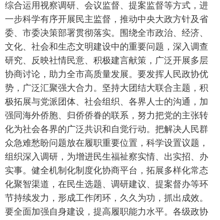
综合运用视察调研、会议监督、提案监督等方式，进
一步科学有序开展民主监督，推动中央大政方针及省
委、市委决策部署贯彻落实。围绕全市政治、经济、
文化、社会和生态文明建设中的重要问题，深入调查
研究、反映社情民意、积极建言献策，广泛开展多层
协商讨论，助力全市高质量发展。要发挥人民政协优
势，广泛汇聚强大合力。坚持大团结大联合主题，积
极拓展与党派团体、社会组织、各界人士的沟通，加
强同海外侨胞、归侨侨眷的联系，努力把党的主张转
化为社会各界的广泛共识和自觉行动。把解决人民群
众急难愁盼问题放在履职重要位置，科学设置议题，
组织深入调研，为增进民生福祉察实情、出实招、办
实事。健全机制化制度化协商平台，拓展多样化常态
化聚智渠道，在民生选题、调研建议、提案督办等环
节持续发力，形成工作闭环，久久为功，抓出成效。
要全面加强自身建设，提高履职能力水平。各级政协