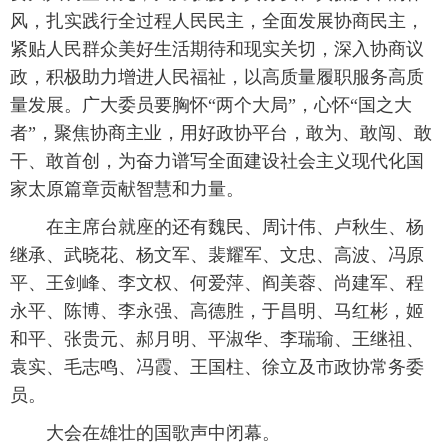
风，扎实践行全过程人民民主，全面发展协商民主，
紧贴人民群众美好生活期待和现实关切，深入协商议
政，积极助力增进人民福祉，以高质量履职服务高质
量发展。广大委员要胸怀“两个大局”，心怀“国之大
者”，聚焦协商主业，用好政协平台，敢为、敢闯、敢
干、敢首创，为奋力谱写全面建设社会主义现代化国
家太原篇章贡献智慧和力量。
在主席台就座的还有魏民、周计伟、卢秋生、杨
继承、武晓花、杨文军、裴耀军、文忠、高波、冯原
平、王剑峰、李文权、何爱萍、阎美蓉、尚建军、程
永平、陈博、李永强、高德胜，于昌明、马红彬，姬
和平、张贵元、郝月明、平淑华、李瑞瑜、王继祖、
袁实、毛志鸣、冯霞、王国柱、徐立及市政协常务委
员。
大会在雄壮的国歌声中闭幕。