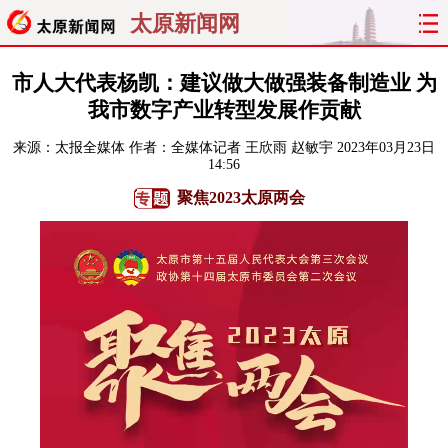
太原新闻网
首页
聚焦
太原
山西
市人大代表杨凯：建议做大做强装备制造业 为
我市数字产业转型发展作贡献
经济
关注
文明
出行
来源：
太报全媒体
作者：全媒体记者 王欣雨 赵敏宇
2023年03月23日
14:56
纵横
曝光
综合
专题
聚焦2023太原两会
旅游
理财
政务
教育
看天下
晋月读
最太原
网罗民生
太原日报
太原晚报
热评
社区