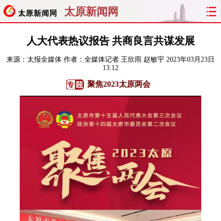
太原新闻网
首页
聚焦
太原
山西
人大代表热议报告 共商良言共谋发展
来源：
太报全媒体
作者：全媒体记者 王欣雨 赵敏宇
2023年03月23日
经济
关注
文明
出行
13:12
聚焦2023太原两会
纵横
曝光
综合
专题
旅游
理财
政务
教育
看天下
晋月读
最太原
网罗民生
太原日报
太原晚报
热评
社区