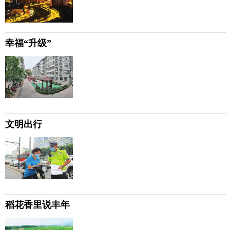
幸福“升级”
文明出行
稻花香里说丰年