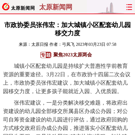
太原新闻网
首页
聚焦
太原
山西
市政协委员张伟宏：加大城镇小区配套幼儿园
移交力度
经济
关注
文明
出行
来源：
太原日报
作者：弓凤飞
2023年03月23日 07:58
纵横
曝光
综合
专题
聚焦2023太原两会
城镇小区配套幼儿园是持续扩大普惠性学前教育
旅游
理财
政务
教育
资源的重要途径。3月22日，在市政协十四届二次会议
上，市政协委员张伟宏建议，加大城镇小区配套幼儿
看天下
晋月读
最太原
网罗民生
园移交力度，让更多孩子能就近入园、入优质园。
太原日报
太原晚报
热评
社区
张伟宏建议，一是分类解决移交难题，将政府出
资建设的幼儿园全部移交所属县区办成公办园；对公
司自筹资金建设的幼儿园进行评估，通过政府回购的
方式移交政府后办成公办园，推进落实小区配套幼儿