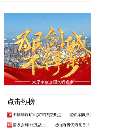
点击热榜
图解非煤矿山灾害防控要点——尾矿库防控要点
情系乡梓 根扎故土——记山西省优秀党务工作...