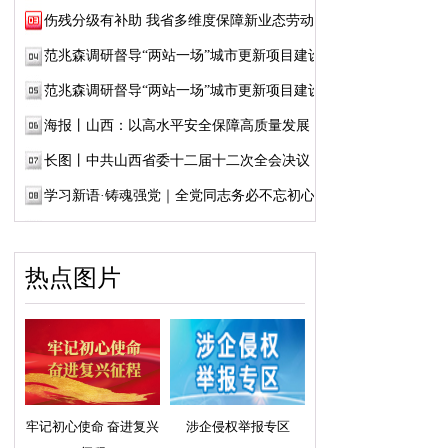
伤残分级有补助 我省多维度保障新业态劳动者...
范兆森调研督导“两站一场”城市更新项目建设
范兆森调研督导“两站一场”城市更新项目建设
海报丨山西：以高水平安全保障高质量发展
长图丨中共山西省委十二届十二次全会决议
学习新语·铸魂强党｜全党同志务必不忘初心、...
热点图片
牢记初心使命 奋进复兴
涉企侵权举报专区