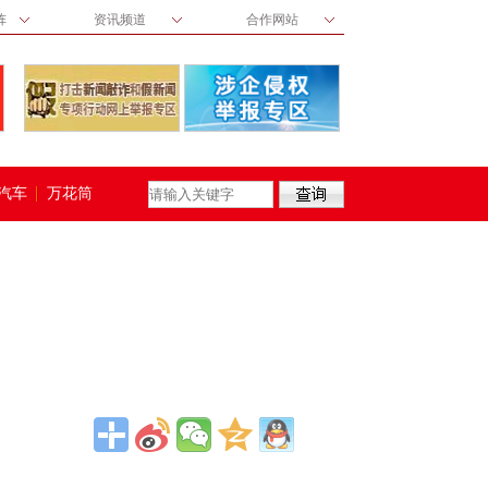
阵
资讯频道
合作网站
汽车
万花筒