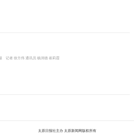
 记者 徐方伟 通讯员 杨润德 崔莉霞
太原日报社主办 太原新闻网版权所有