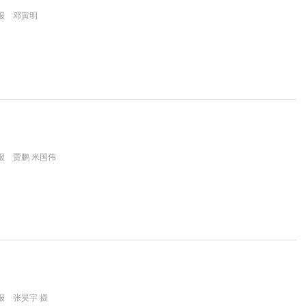
报 邓寅明
报 贾鹏 米国伟
报 张昊宇 摄