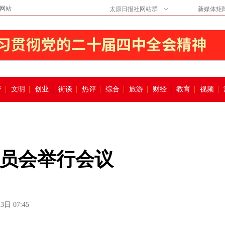
网站
太原日报社网站群
新媒体矩
督
文明
创业
街谈
热评
综合
旅游
财经
教育
视频
员会举行会议
3日 07:45