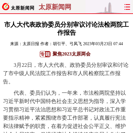
太原新闻网
首页
聚焦
太原
山西
市人大代表政协委员分别审议讨论法检两院工
作报告
经济
关注
文明
出行
来源：
太原日报
作者：胡引平、弓凤飞
2023年03月23日 07:44
纵横
曝光
综合
专题
聚焦2023太原两会
3月22日，市人大代表、政协委员分别审议和讨论
旅游
理财
政务
教育
了市中级人民法院工作报告和市人民检察院工作报
告。
看天下
晋月读
最太原
网罗民生
代表、委员们认为，一年来，市法检两院坚持以
太原日报
太原晚报
热评
社区
习近平新时代中国特色社会主义思想为指导，深入学
习贯彻习近平法治思想和习近平总书记对政法工作重
要指示精神，紧紧围绕市委工作部署，认真履行宪法
和法律赋予的职责，在着力促进社会公平正义、维护