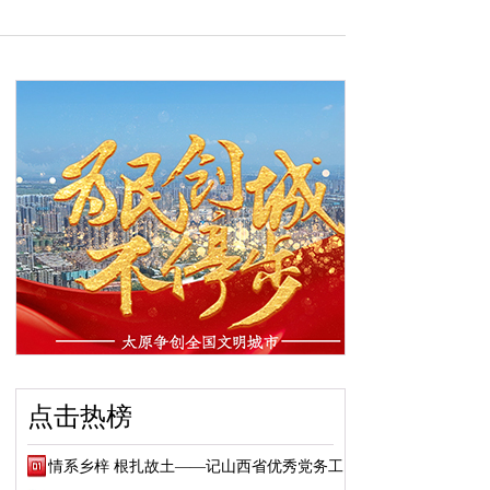
点击热榜
情系乡梓 根扎故土——记山西省优秀党务工作...