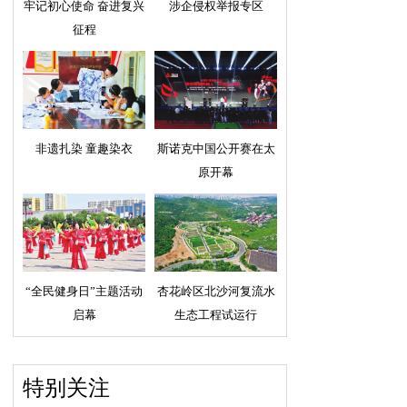
牢记初心使命 奋进复兴
涉企侵权举报专区
征程
非遗扎染 童趣染衣
斯诺克中国公开赛在太
原开幕
“全民健身日”主题活动
杏花岭区北沙河复流水
启幕
生态工程试运行
特别关注