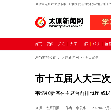
山西省重点网站 太原市唯一经国务院新闻办批准的新闻门户
首页
要闻
关注
太原
山西
经济
监
您当前的位置 ：
太原新闻网
>>
今日聚焦
市十五届人大三次
韦韬张新伟在主席台前排就座 魏
来源：
太原日报
作者：李俊华
2023年03月2