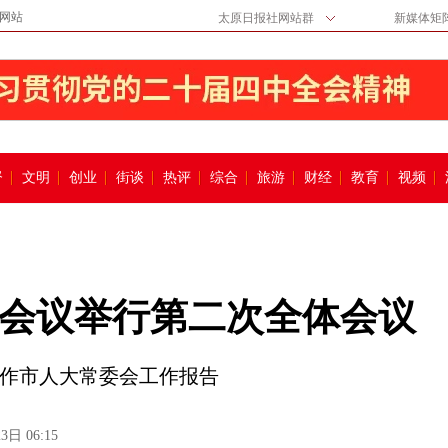
网站
太原日报社网站群
新媒体矩
督
文明
创业
街谈
热评
综合
旅游
财经
教育
视频
会议举行第二次全体会议
民作市人大常委会工作报告
3日 06:15