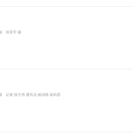
报 张昊宇 摄
 记者 徐方伟 通讯员 杨润德 崔莉霞