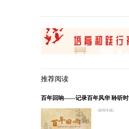
推荐阅读
百年回响——记录百年风华 聆听
[新闻专题]