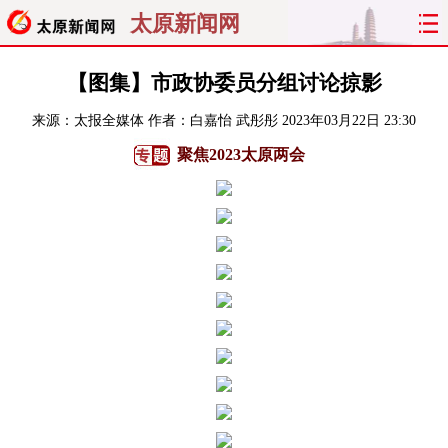
太原新闻网
首页
聚焦
太原
山西
【图集】市政协委员分组讨论掠影
来源：
太报全媒体
作者：白嘉怡 武彤彤
2023年03月22日 23:30
经济
关注
文明
出行
聚焦2023太原两会
纵横
曝光
综合
专题
旅游
理财
政务
教育
看天下
晋月读
最太原
网罗民生
太原日报
太原晚报
热评
社区