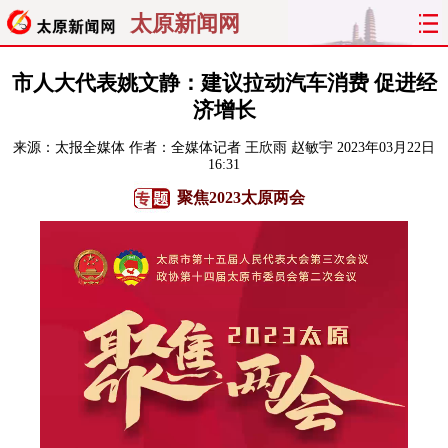
太原新闻网
首页
聚焦
太原
山西
市人大代表姚文静：建议拉动汽车消费 促进经
济增长
经济
关注
文明
出行
来源：
太报全媒体
作者：全媒体记者 王欣雨 赵敏宇
2023年03月22日
16:31
纵横
曝光
综合
专题
聚焦2023太原两会
旅游
理财
政务
教育
看天下
晋月读
最太原
网罗民生
太原日报
太原晚报
热评
社区