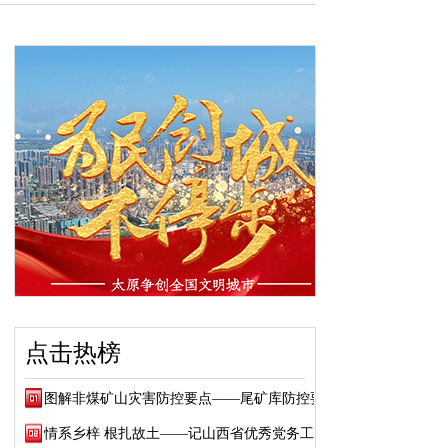
点击热榜
图解非煤矿山灾害防控要点——尾矿库防控要点
情系乡梓 根扎故土——记山西省优秀党务工作...