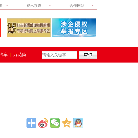
阵
资讯频道
合作网站
汽车
万花筒