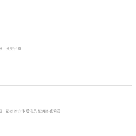
报 张昊宇 摄
 记者 徐方伟 通讯员 杨润德 崔莉霞