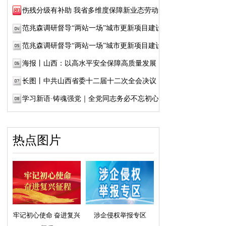
伤残分级有补助 我省多维度保障新业态劳动者...
范兆森调研督导“两站一场”城市更新项目建设
范兆森调研督导“两站一场”城市更新项目建设
海报丨山西：以高水平安全保障高质量发展
长图丨中共山西省委十二届十二次全会决议
学习新语·铸魂强党｜全党同志务必不忘初心、...
热点图片
牢记初心使命 奋进复兴
涉企侵权举报专区