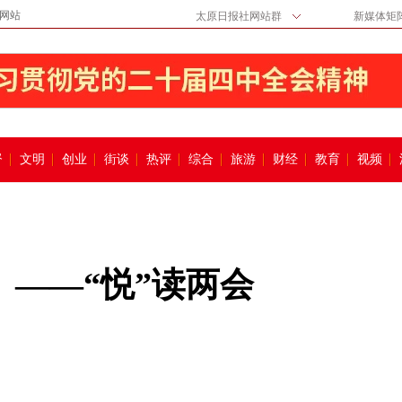
网站
太原日报社网站群
新媒体矩
督
文明
创业
街谈
热评
综合
旅游
财经
教育
视频
）——“悦”读两会