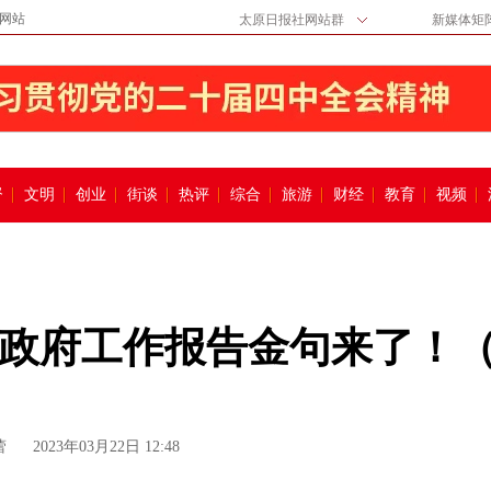
网站
太原日报社网站群
新媒体矩
督
文明
创业
街谈
热评
综合
旅游
财经
教育
视频
原市政府工作报告金句来了！
蕾
2023年03月22日 12:48