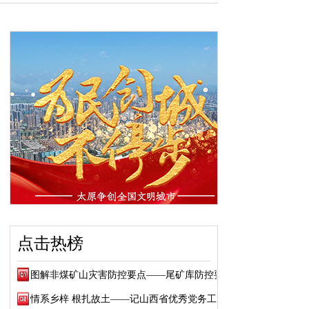
点击热榜
图解非煤矿山灾害防控要点——尾矿库防控要点
情系乡梓 根扎故土——记山西省优秀党务工作...