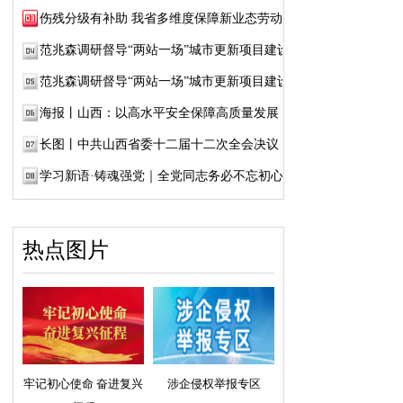
伤残分级有补助 我省多维度保障新业态劳动者...
范兆森调研督导“两站一场”城市更新项目建设
范兆森调研督导“两站一场”城市更新项目建设
海报丨山西：以高水平安全保障高质量发展
长图丨中共山西省委十二届十二次全会决议
学习新语·铸魂强党｜全党同志务必不忘初心、...
热点图片
牢记初心使命 奋进复兴
涉企侵权举报专区