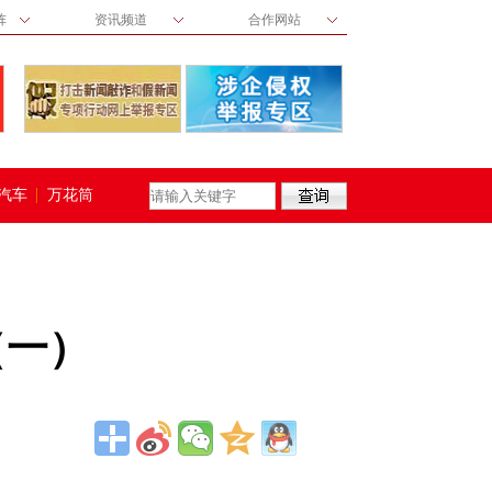
阵
资讯频道
合作网站
汽车
万花筒
（一）