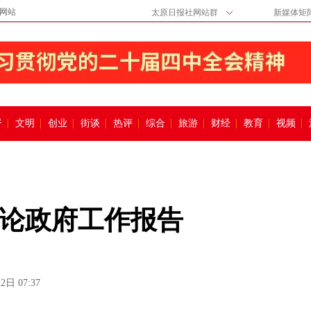
网站
太原日报社网站群
新媒体矩
督
文明
创业
街谈
热评
综合
旅游
财经
教育
视频
论政府工作报告
2日 07:37