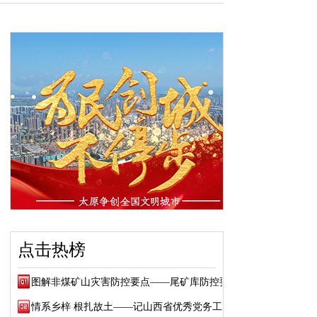
点击热榜
图解非煤矿山灾害防控要点——尾矿库防控要点
情系乡梓 根扎故土——记山西省优秀党务工作...