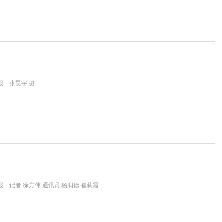
报 张昊宇 摄
 记者 徐方伟 通讯员 杨润德 崔莉霞