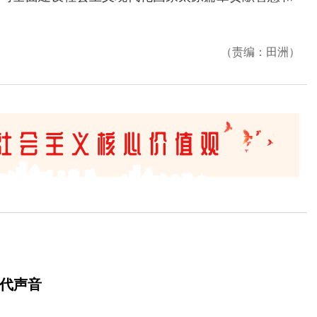
（责编：田洲）
时代声音