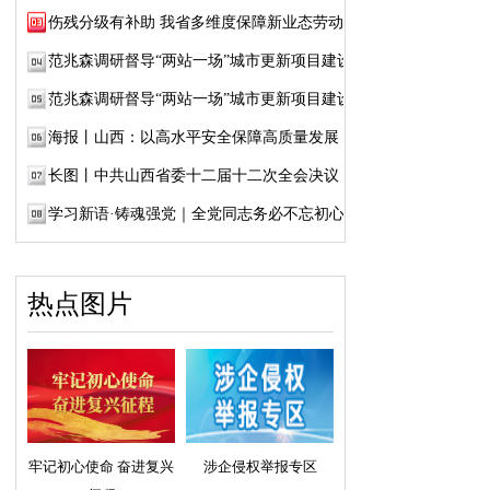
伤残分级有补助 我省多维度保障新业态劳动者...
范兆森调研督导“两站一场”城市更新项目建设
范兆森调研督导“两站一场”城市更新项目建设
海报丨山西：以高水平安全保障高质量发展
长图丨中共山西省委十二届十二次全会决议
学习新语·铸魂强党｜全党同志务必不忘初心、...
热点图片
牢记初心使命 奋进复兴
涉企侵权举报专区