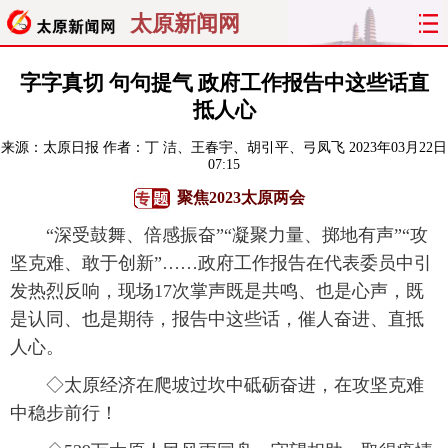
太原新闻网
首页
聚焦
太原
山西
字字真切 句句提气 政府工作报告中这些话直
抵人心
经济
关注
文明
出行
来源：
太原日报
作者：丁 洁、王春宇、胡引平、弓凤飞
2023年03月22日
07:15
纵横
曝光
综合
专题
聚焦2023太原两会
旅游
理财
政务
教育
“深受鼓舞、倍感振奋”“凝聚力量、掷地有声”“攻
坚克难、敢于创新”……政府工作报告在代表委员中引
看天下
晋月读
最太原
网罗民生
发热烈反响，现场17次掌声既是共鸣、也是心声，既
是认同、也是期待，报告中这些话，催人奋进、直抵
太原日报
太原晚报
热评
社区
人心。
◇太原经济在爬坡过坎中砥砺奋进，在攻坚克难
中稳步前行！